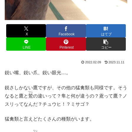
X
Facebook
はてブ
LINE
Pinterest
コピー
2022.02.09
2023.11.11
鋭い嘴、鋭い爪、鋭い眼光…。
鋭さしかない鷹ですが、その他の猛禽類も同様です。そう
ワシ
なると鷹と
鷲
の違いって？隼と何が違うの？鳶って鷹？ノ
スリってなんだ？チュウヒ！？ミサゴ？
猛禽類と言えどたくさんの種類がいます。
ワシ