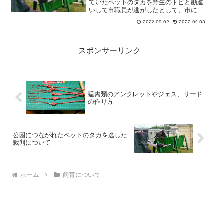
ていたペットのタカを野生のトビと勘違
いして市職員が逃がしたとして、市に３
０万円の賠償を命じる横浜地裁横須賀支
2022.09.02
2022.09.03
部の判決が確定し、賠償金を支払ったこ
とを市議会で報告した。市公園管理課に
よると、２０２０年９月２...
スポンサーリンク
猛禽類のアンクレットやジェス、リード
の作り方
公園につながれたペットのタカを逃した
裁判について
ホーム
飼育について