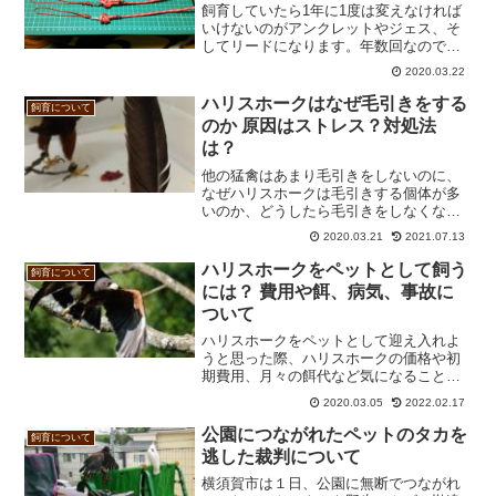
飼育していたら1年に1度は変えなければ
いけないのがアンクレットやジェス、そ
してリードになります。年数回なので購
入したお店や近くのお店で交換できるな
2020.03.22
ら問題ありません。ただ、引っ越しや急
に切れた際など、急を要する場面も。手
ハリスホークはなぜ毛引きをする
飼育について
元に予備があれば安心な...
のか 原因はストレス？対処法
は？
他の猛禽はあまり毛引きをしないのに、
なぜハリスホークは毛引きする個体が多
いのか、どうしたら毛引きをしなくなる
のか気になりますよね。実体験で言え
2020.03.21
2021.07.13
ば、毛引きを行動パターンに入れさせな
いようにすること、知能、知識が高いた
ハリスホークをペットとして飼う
飼育について
めに暇つぶしの要素や、狩猟...
には？ 費用や餌、病気、事故に
ついて
ハリスホークをペットとして迎え入れよ
うと思った際、ハリスホークの価格や初
期費用、月々の餌代など気になることば
かりですよね。実際に購入するときの流
2020.03.05
2022.02.17
れや、費用、ハリスホークを飼育する際
に毎日行うことや注意点などを記載して
公園につながれたペットのタカを
飼育について
います。ハリスホークは初...
逃した裁判について
横須賀市は１日、公園に無断でつながれ