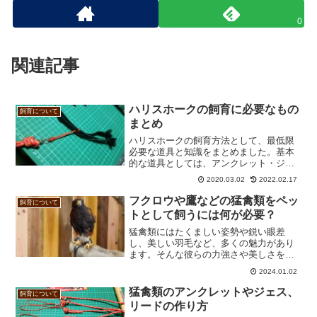
0
関連記事
ハリスホークの飼育に必要なもの
飼育について
まとめ
ハリスホークの飼育方法として、最低限
必要な道具と知識をまとめました。基本
的な道具としては、アンクレット・ジェ
ス・リード・ボウパーチ・グローブ・餌
2020.03.02
2022.02.17
があれば飼育できるでしょう。その他に
も狩猟で使うもの、昔から鷹狩りに使わ
フクロウや鷹などの猛禽類をペッ
飼育について
れているものなどを紹介し...
トとして飼うには何が必要？
猛禽類にはたくましい姿勢や鋭い眼差
し、美しい羽毛など、多くの魅力があり
ます。そんな彼らの力強さや美しさを持
つ猛禽類はとても魅力的な存在ですか
2024.01.02
ら、ペットとして飼ってみたいと思う人
もいることでしょう。ですが、猛禽類を
猛禽類のアンクレットやジェス、
飼育について
迎え入れるためには、適切なケ...
リードの作り方