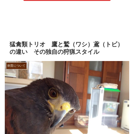
猛禽類トリオ 鷹と鷲（ワシ）鳶（トビ）
の違い その独自の狩猟スタイル
飼育について